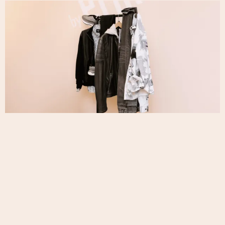
Herren
Joop | Hugo Boss Black
|
A Fish Named
Fred | Olymp
| Floris van